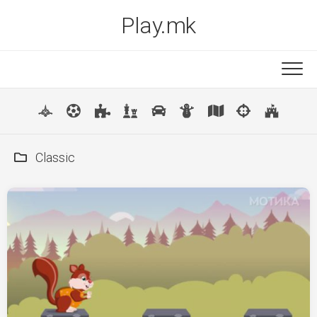
Skip
Play.mk
to
content
New
Popular
Classic