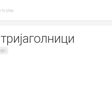
 to play
 тријаголници
gic