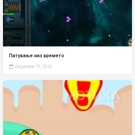
Патување низ времето
December 15, 2010