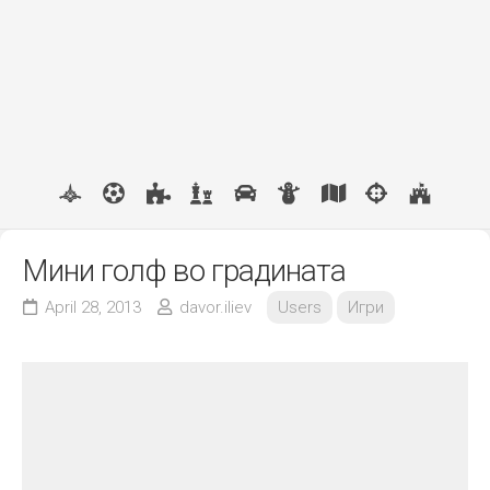
Мини голф во градината
April 28, 2013
davor.iliev
Users
Игри