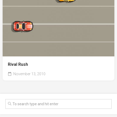
Rival Rush
November 13, 2010