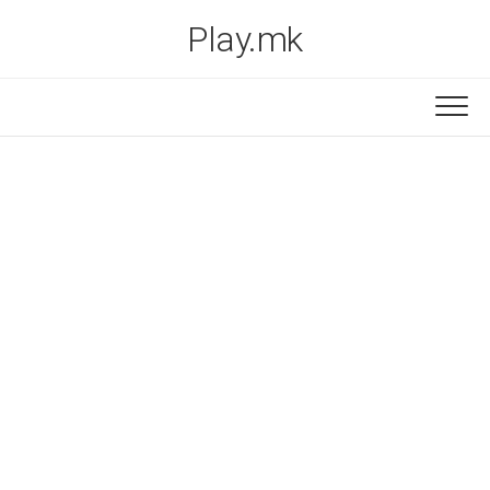
Skip
Play.mk
to
content
New
Popular