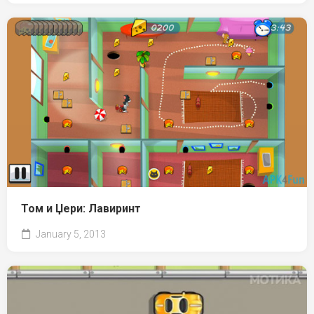
Том и Џери: Лавиринт
January 5, 2013