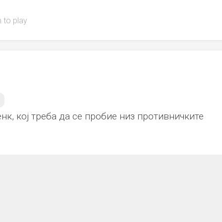
 to play
енк, кој треба да се пробие низ противничките