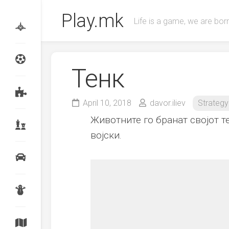
Skip
Play.mk
to
Life is a game, we are born
content
Тенк
April 10, 2018
davor.iliev
Strategy
Животните го бранат својот т
војски.