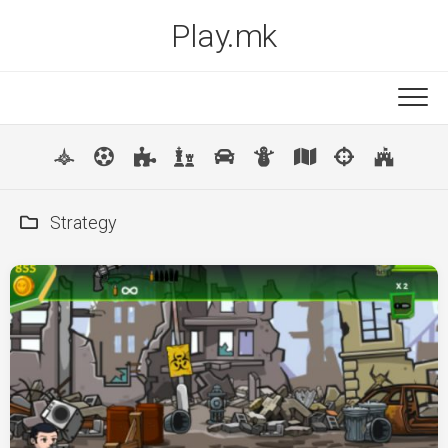
Skip
Play.mk
to
content
New
Popular
Strategy